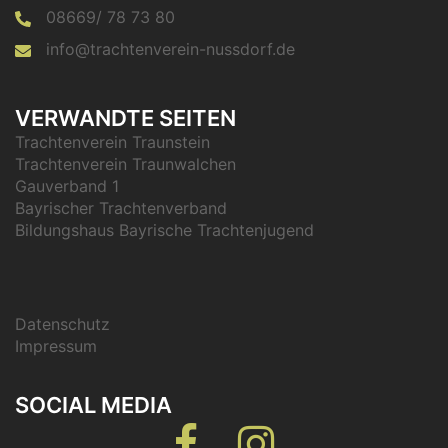
08669/ 78 73 80
info@trachtenverein-nussdorf.de
VERWANDTE SEITEN
Trachtenverein Traunstein
Trachtenverein Traunwalchen
Gauverband 1
Bayrischer Trachtenverband
Bildungshaus Bayrische Trachtenjugend
Datenschutz
Impressum
SOCIAL MEDIA
Facebook
Instagram