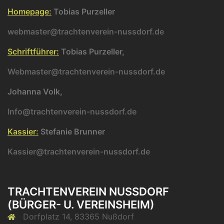
Homepage:
Tobias Purzeller
webmaster@trachtenverein-nussdorf.de
Schriftführer:
Tobias Purzeller,
Webmaster@trachtenverein-nussdorf.de
Johanna Volk,
Info@trachtenverein-nussdorf.de
Kassier:
Stefanie Brunner
Kassier@trachtenverein-nussdorf.de
TRACHTENVEREIN NUSSDORF (
BÜRGER- U. VEREINSHEIM)
Dorfplatz 14, 83365 Nußdorf