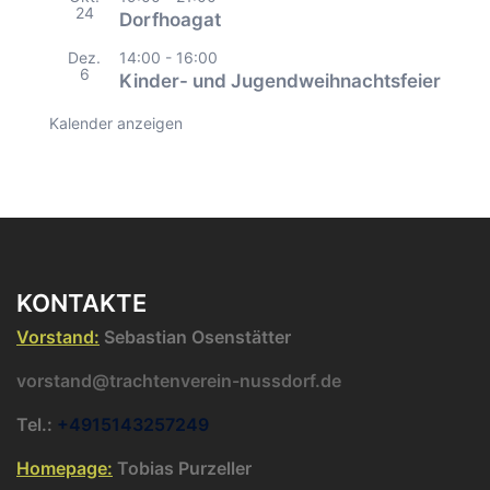
24
Dorfhoagat
Dez.
14:00
-
16:00
6
Kinder- und Jugendweihnachtsfeier
Kalender anzeigen
KONTAKTE
Vorstand:
Sebastian Osenstätter
vorstand@trachtenverein-nussdorf.de
Tel.:
+4915143257249
Homepage:
Tobias Purzeller