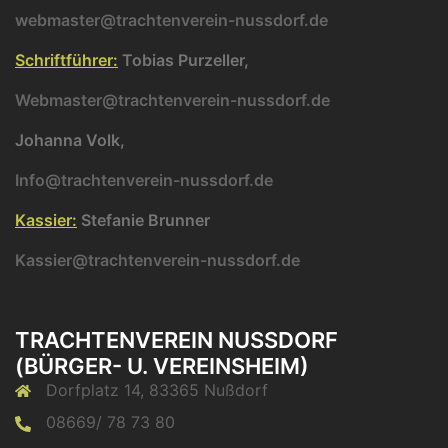
webmaster@trachtenverein-nussdorf.de
Schriftführer:
Tobias Purzeller,
Webmaster@trachtenverein-nussdorf.de
Johanna Volk,
Info@trachtenverein-nussdorf.de
Kassier:
Stefanie Brunner
Kassier@trachtenverein-nussdorf.de
TRACHTENVEREIN NUSSDORF (
BÜRGER- U. VEREINSHEIM)
Dorfplatz 14, 83365 Nußdorf
08669/ 78 73 80