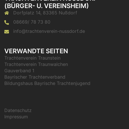
BÜRGER- U. VEREINSHEIM)
Dorfplatz 14, 83365 Nußdorf
08669/ 78 73 80
info@trachtenverein-nussdorf.de
VERWANDTE SEITEN
Trachtenverein Traunstein
Trachtenverein Traunwalchen
Gauverband 1
Bayrischer Trachtenverband
Bildungshaus Bayrische Trachtenjugend
Datenschutz
Impressum