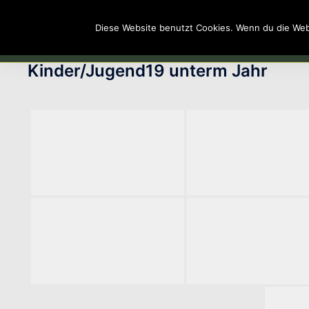
Zum
Trachtenverein
Nußdorf
Inhalt
Diese Website benutzt Cookies. Wenn du die Webs
Boarisch. Heimat.
springen
Guad.
Kinder/Jugend19 unterm Jahr