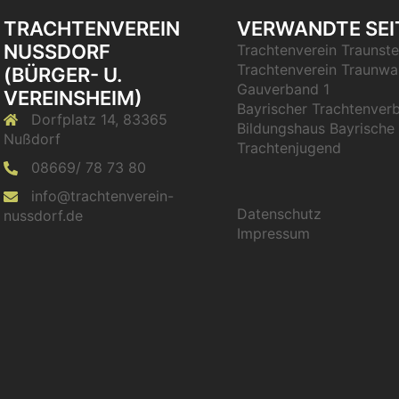
TRACHTENVEREIN
VERWANDTE SEI
NUSSDORF (
Trachtenverein Traunste
Trachtenverein Traunwa
BÜRGER- U. V
Gauverband 1
EREINSHEIM)
Bayrischer Trachtenver
Dorfplatz 14, 83365
Bildungshaus Bayrische
Nußdorf
Trachtenjugend
08669/ 78 73 80
info@trachtenverein-
Datenschutz
nussdorf.de
Impressum