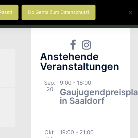
 GTEV Nußdorf
Aktive
Passt!
Do Gehts Zum Datenschutz!
nd Jugendgruppe
Theater
Facebook
Instagram
Anstehende
Veranstaltungen
Sep.
9:00
-
18:00
20
Gaujugendpreispla
in Saaldorf
Okt.
19:00
-
21:00